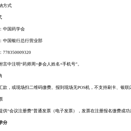
纳方式
式
：中国药学会
：中国银行总行营业部
78350009320
附言中注明“药师周+参会人姓名+手机号”。
纳
汇款，或现场扫二维码缴费。报到现场无POS机，不支持刷卡、银联
票
提供“会议注册费”普通发票（电子发票），发票在注册报名缴费成
学分