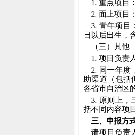
1. 重点项
2. 面上项
3. 青年项
日以后出生，含
（三）其他
1. 项目负
2. 同一
助渠道（包括
各省市自治区
3. 原则
括不同内容项
三、申报方
请项目负责