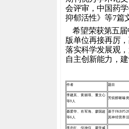
会评审，中国药学
抑郁活性》等7篇
希望荣获第五届
版单位再接再厉，
落实科学发展观，
自主创新能力，建
作者
题目
李建其、黄丽瑛、董文心
芳烷醇哌嗪
等9人
聂爱华、肖军海、廖国超
基于FKBP5
等6人
其神经营养
李忠红、倪坤仪、廖学威