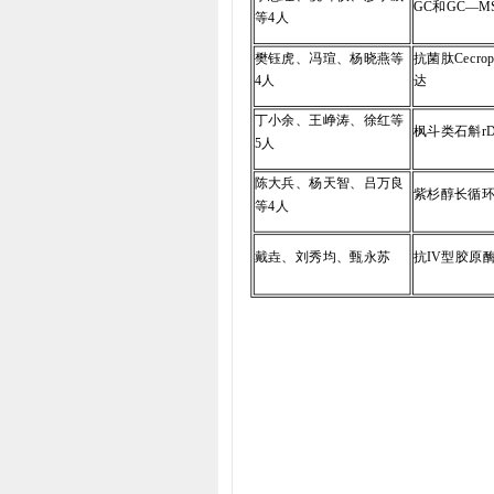
GC和GC—
等4人
樊钰虎、冯瑄、杨晓燕等
抗菌肽Cecr
4人
达
丁小余、王峥涛、徐红等
枫斗类石斛r
5人
陈大兵、杨天智、吕万良
紫杉醇长循
等4人
戴垚、刘秀均、甄永苏
抗IV型胶原