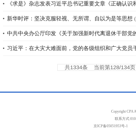
《求是》杂志发表习近平总书记重要文章《正确认识
新华时评：坚决克服轻视、无所谓、自以为是等思想
中共中央办公厅印发《关于加强新时代离退休干部党
习近平：在大灾大难面前，党的各级组织和广大党员
共1334条
当前第128/134页
Copyright C
联系方式:01
京ICP备05051953号-1